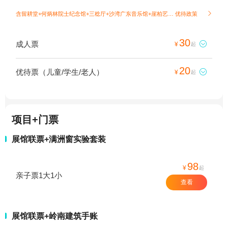
含留耕堂+何炳林院士纪念馆+三稔厅+沙湾广东音乐馆+崖柏艺术馆；
优待政策

30
成人票

¥
起
20
优待票（儿童/学生/老人）

¥
起
项目+门票
展馆联票+满洲窗实验套装
98
¥
起
亲子票1大1小
查看
展馆联票+岭南建筑手账