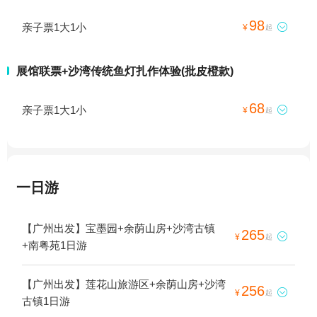
98
亲子票1大1小

¥
起
展馆联票+沙湾传统鱼灯扎作体验(批皮橙款)
68
亲子票1大1小

¥
起
一日游
【广州出发】宝墨园+余荫山房+沙湾古镇
265

¥
起
+南粤苑1日游
【广州出发】莲花山旅游区+余荫山房+沙湾
256

¥
起
古镇1日游