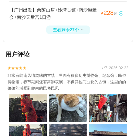
【广州出发】余荫山房+沙湾古镇+南沙游艇
228

¥
起
会+南沙天后宫1日游
查看剩余27个

用户评论
z*7 2026-02-22


非常有岭南风情韵味的古镇，里面有很多历史博物馆、纪念馆，民俗
博物馆，春节期间还有舞狮表演，不像其他商业化的古镇，这里的的
确确能感受到岭南的民俗民风