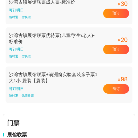
沙湾古镇展馆联票成人票-标准价
30
¥
可订明日
预订
随时退
需换票
沙湾古镇展馆联票优待票(儿童/学生/老人)-
20
¥
标准价
预订
可订明日
随时退
需换票
沙湾古镇展馆联票+满洲窗实验套装亲子票1
98
¥
大1小-袋装【袋装】
预订
可订明日
随时退
无需换票
门票
展馆联票