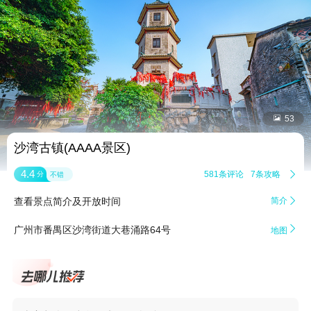


53
沙湾古镇(AAAA景区)
4.4
581条评论
7条攻略

分
不错
查看景点简介及开放时间
简介


广州市番禺区沙湾街道大巷涌路64号
地图