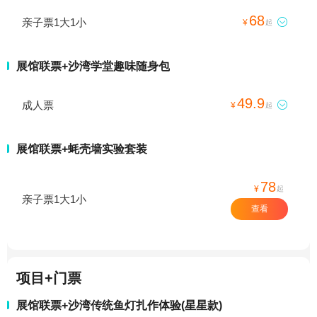
68
亲子票1大1小

¥
起
展馆联票+沙湾学堂趣味随身包
49.9
成人票

¥
起
展馆联票+蚝壳墙实验套装
78
¥
起
亲子票1大1小
查看
项目+门票
展馆联票+沙湾传统鱼灯扎作体验(星星款)