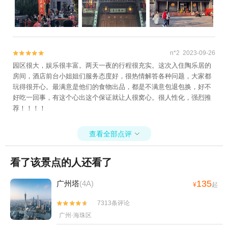
n*2 2023-09-26


园区很大，娱乐很丰富。两天一夜的行程很充实。这次入住陶乐居的
房间，酒店前台小姐姐们服务态度好，很热情解答各种问题，大家都
玩得很开心。最满意是他们的食物出品，都是不满意包退包换，好不
好吃一回事，有这个心出这个保证就让人很窝心。很人性化，强烈推
荐！！！！
查看全部点评

看了该景点的人还看了
135
广州塔
(4A)
¥
起
7313条评论


广州·海珠区