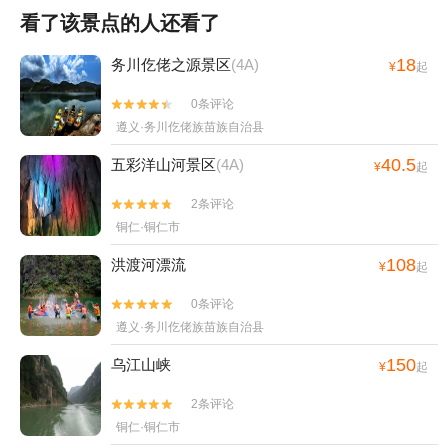
看了该景点的人还看了
18
务川仡佬之源景区
(4A)
¥
起
0条评论


遵义·务川仡佬族苗族自治县
40.5
五彩洋山河景区
(4A)
¥
起
2条评论


铜仁·铜仁市
108
洪渡河漂流
¥
起
0条评论


遵义·务川仡佬族苗族自治县
150
乌江山峡
¥
起
2条评论


铜仁·铜仁市