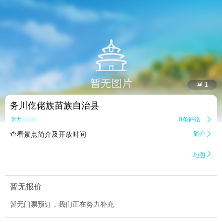


1
务川仡佬族苗族自治县
0条评论

暂无点评
查看景点简介及开放时间
简介


地图
暂无报价
暂无门票预订，我们正在努力补充