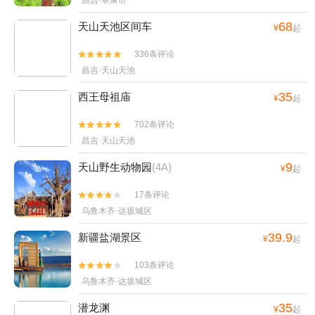
昌吉·阜康市
68
天山天池区间车
¥
起
336条评论


昌吉·天山天池
35
西王母祖庙
¥
起
702条评论


昌吉·天山天池
9
天山野生动物园
(4A)
¥
起
17条评论


乌鲁木齐·达坂城区
39.9
新疆盐湖景区
¥
起
103条评论


乌鲁木齐·达坂城区
35
潜龙渊
¥
起