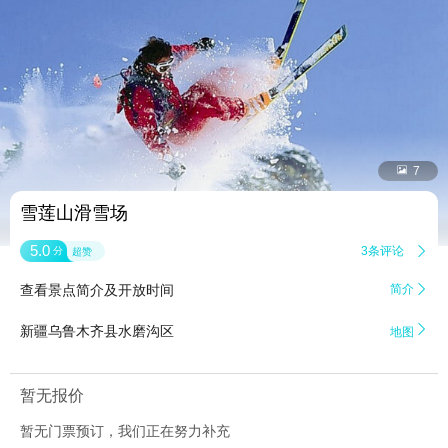


7
雪莲山滑雪场
5.0
3条评论

分
超赞
查看景点简介及开放时间
简介


新疆乌鲁木齐县水磨沟区
地图
暂无报价
暂无门票预订，我们正在努力补充