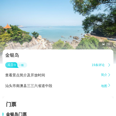


28
金银岛
4.0
19条评论

分
一般
查看景点简介及开放时间
简介


汕头市南澳县三三六省道中段
地图
门票
金银岛门票