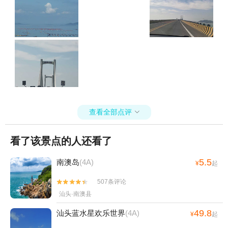
查看全部点评

看了该景点的人还看了
5.5
南澳岛
(4A)
¥
起
507条评论


汕头·南澳县
49.8
汕头蓝水星欢乐世界
(4A)
¥
起