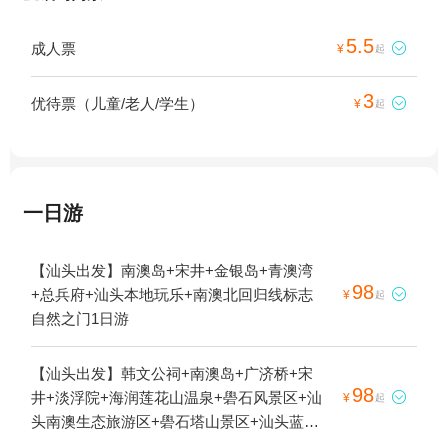
5.5
成人票

¥
起
3
优待票（儿童/老人/学生）

¥
起
一日游
【汕头出发】南澳岛+宋井+金银岛+青澳湾
98
+总兵府+汕头本地玩乐+南澳北回归线标志

¥
起
自然之门1日游
【汕头出发】韩文公祠+南澳岛+广济桥+宋
98
井+淡浮院+海润莲花山温泉+礐石风景区+汕

¥
起
头南澳生态旅游区+礐石塔山景区+汕头蓝水
星欢乐世界+金银岛+青澳湾+总兵府+潮州古