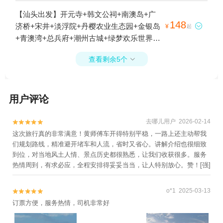
城+汕头鸿力水上乐园+中海黄金海岸水上乐
【汕头出发】开元寺+韩文公祠+南澳岛+广
园+汕头本地玩乐+南澳北回归线标志自然之
148
济桥+宋井+淡浮院+丹樱农业生态园+金银岛

¥
起
门+南澳大桥+汕头小公园+狮子城文化创意
+青澳湾+总兵府+潮州古城+绿梦欢乐世界
园+南澳冰雪主题乐园+南澳岛蓝骑士水上运
+中海黄金海岸水上乐园+潮州绿太阳欢乐世
动中心+汕头老城+后花园生态旅游村+牌坊
查看剩余5个

界+南澳大桥+汕头小公园+南澳冰雪主题乐
街+顶澎岛+南澳岛宋井1日游
园+牌坊街1日游
用户评论
去哪儿用户 2026-02-14


这次旅行真的非常满意！黄师傅车开得特别平稳，一路上还主动帮我
们规划路线，精准避开堵车和人流，省时又省心。讲解介绍也很细致
到位，对当地风土人情、景点历史都很熟悉，让我们收获很多。服务
热情周到，有求必应，全程安排得妥妥当当，让人特别放心。赞！[强]
o*1 2025-03-13


订票方便，服务热情，司机非常好