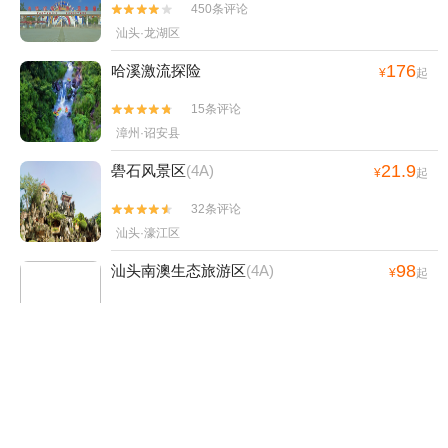
450条评论


汕头·龙湖区
176
哈溪激流探险
¥
起
15条评论


漳州·诏安县
21.9
礐石风景区
(4A)
¥
起
32条评论


汕头·濠江区
98
汕头南澳生态旅游区
(4A)
¥
起
6条评论


汕头·南澳县
15
南澳岛宋井
¥
起
20条评论


汕头·南澳县