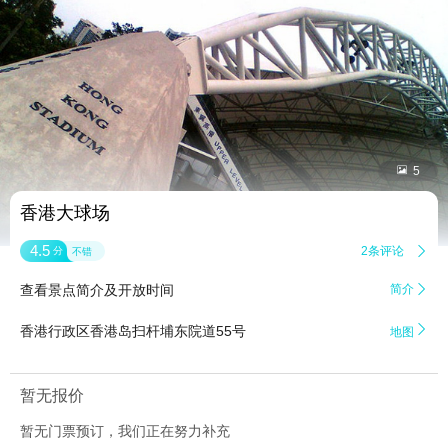


5
香港大球场
4.5
2条评论

分
不错
查看景点简介及开放时间
简介


香港行政区香港岛扫杆埔东院道55号
地图
暂无报价
暂无门票预订，我们正在努力补充