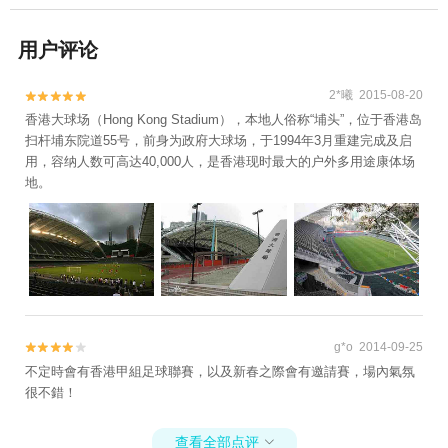
用户评论
2*曦 2015-08-20


香港大球场（Hong Kong Stadium），本地人俗称“埔头”，位于香港岛
扫杆埔东院道55号，前身为政府大球场，于1994年3月重建完成及启
用，容纳人数可高达40,000人，是香港现时最大的户外多用途康体场
地。
g*o 2014-09-25


不定時會有香港甲組足球聯賽，以及新春之際會有邀請賽，場內氣氛
很不錯！
查看全部点评
