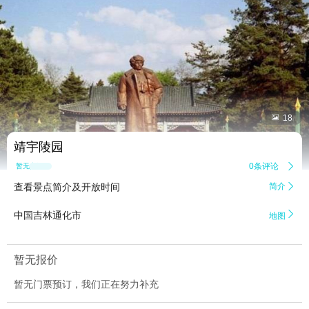


18
靖宇陵园
0条评论

暂无点评
查看景点简介及开放时间
简介


中国吉林通化市
地图
暂无报价
暂无门票预订，我们正在努力补充