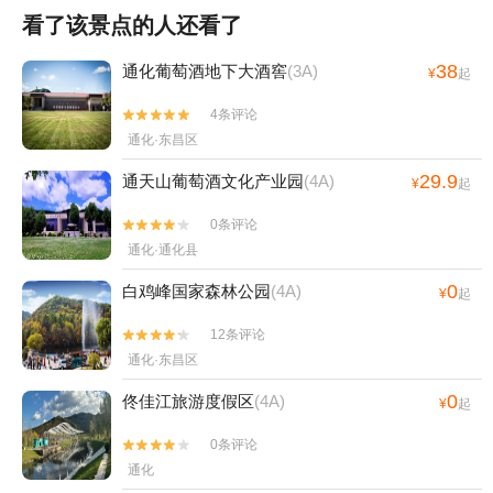
看了该景点的人还看了
38
通化葡萄酒地下大酒窖
(3A)
¥
起
4条评论


通化·东昌区
29.9
通天山葡萄酒文化产业园
(4A)
¥
起
0条评论


通化·通化县
0
白鸡峰国家森林公园
(4A)
¥
起
12条评论


通化·东昌区
0
佟佳江旅游度假区
(4A)
¥
起
0条评论


通化