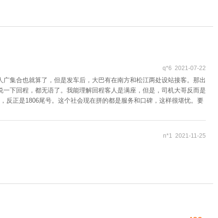
q*6 2021-07-22
人广集合也就算了，但是发车后，大巴有在南方和松江两处设站接客。那出
说一下回程，都无语了。我能理解回程客人是满座，但是，司机大哥反而是
反正是1806尾号。这个社会现在拼的都是服务和口碑，这样很堪忧。要
n*1 2021-11-25