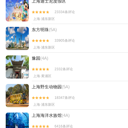
上海迪士尼度假区
23334条评论


上海·浦东新区
东方明珠
(5A)
33905条评论


上海·浦东新区
豫园
(4A)
2332条评论


上海·黄浦区
上海野生动物园
(5A)
18347条评论


上海·浦东新区
上海海洋水族馆
(4A)
6416条评论

