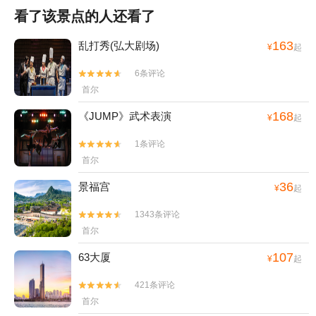
看了该景点的人还看了
163
乱打秀(弘大剧场)
¥
起
6条评论


首尔
168
《JUMP》武术表演
¥
起
1条评论


首尔
36
景福宫
¥
起
1343条评论


首尔
107
63大厦
¥
起
421条评论


首尔