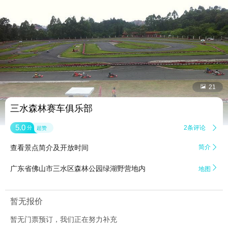


21
三水森林赛车俱乐部
5.0
2条评论

分
超赞
查看景点简介及开放时间
简介


广东省佛山市三水区森林公园绿湖野营地内
地图
暂无报价
暂无门票预订，我们正在努力补充