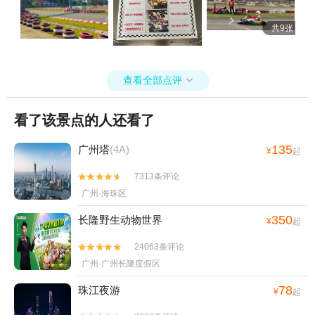
共9张
查看全部点评

看了该景点的人还看了
135
广州塔
(4A)
¥
起
7313条评论


广州·海珠区
350
长隆野生动物世界
¥
起
24063条评论


广州·广州长隆度假区
78
珠江夜游
¥
起