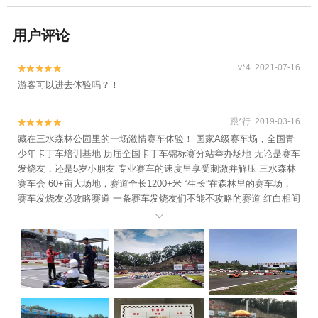
用户评论
v*4 2021-07-16


游客可以进去体验吗？！
跟*行 2019-03-16


藏在三水森林公园里的一场激情赛车体验！ 国家A级赛车场，全国青
少年卡丁车培训基地 历届全国卡丁车锦标赛分站举办场地 无论是赛车
发烧友，还是5岁小朋友 专业赛车的速度里享受刺激并解压 三水森林
赛车会 60+亩大场地，赛道全长1200+米 “生长”在森林里的赛车场，
赛车发烧友必攻略赛道 一条赛车发烧友们不能不攻略的赛道 红白相间
专业赛道，按国际标准设计 仿佛置身一级方程式赛场 过弯漂移，直道

竞速，过瘾体验！ 游玩车型80cc卡丁车，双座位高卡丁车 两种车型
任你选择，速度+玩乐体验全都有！ 更有专业教练指导，小白都能速
度上手！ 头盔、头套安全设施做足狂飙不怕~ 刺激赛道体验+亲子游
乐体验 赛车发烧友过足车瘾，带娃体验也可以 一次过感受不同寻常的
速度与激情！ 正好在三水森林公园里，顺路呼吸新鲜空气 再体验一把
速度与漂移中的刺激热血沸腾！ 正适合朋友聚会，安排比赛一场 赛车
发烧友日常找刺激，情侣，亲子出游玩耍~