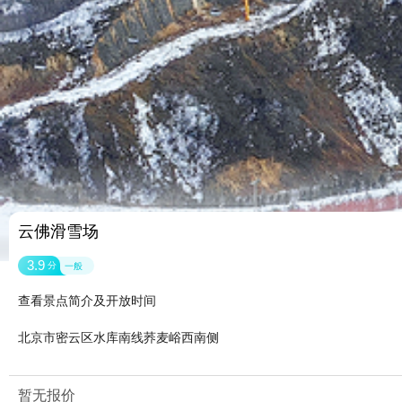
云佛滑雪场
3.9
分
一般
查看景点简介及开放时间
北京市密云区水库南线荞麦峪西南侧
暂无报价