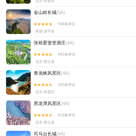
北京·怀柔区
金山岭长城
(5A)
589条评论


承德·滦平县
张裕爱斐堡酒庄
(4A)
842条评论


北京·密云县
青龙峡风景区
(4A)
283条评论


北京·怀柔区
黑龙潭风景区
(4A)
610条评论


北京·密云县
司马台长城
(4A)