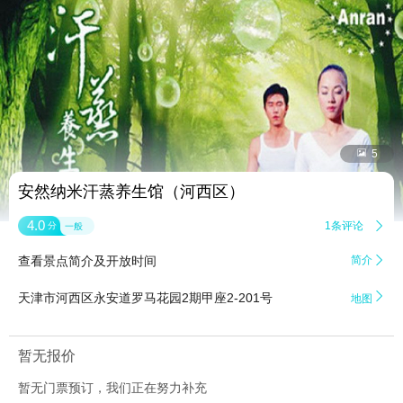


5
安然纳米汗蒸养生馆（河西区）
4.0
1条评论

分
一般
查看景点简介及开放时间
简介


天津市河西区永安道罗马花园2期甲座2-201号
地图
暂无报价
暂无门票预订，我们正在努力补充