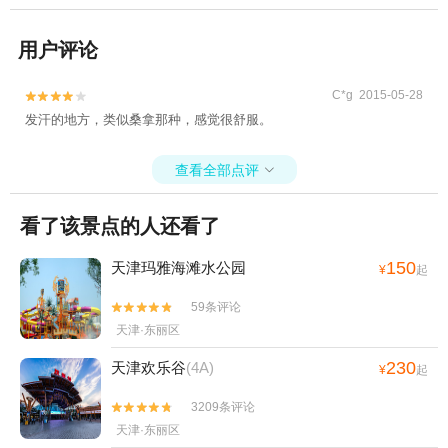
用户评论
C*g 2015-05-28


发汗的地方，类似桑拿那种，感觉很舒服。
查看全部点评

看了该景点的人还看了
150
天津玛雅海滩水公园
¥
起
59条评论


天津·东丽区
230
天津欢乐谷
(4A)
¥
起
3209条评论


天津·东丽区