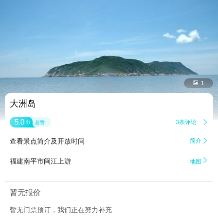


1
大洲岛
5.0
3条评论

分
超赞
查看景点简介及开放时间
简介


福建南平市闽江上游
地图
暂无报价
暂无门票预订，我们正在努力补充