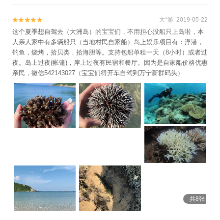
大*游 2019-05-22


这个夏季想自驾去（大洲岛）的宝宝们，不用担心没船只上岛啦，本
人亲人家中有多辆船只（当地村民自家船）岛上娱乐项目有：浮潜，
钓鱼，烧烤，拾贝类，拾海胆等。支持包船单租一天（8小时）或者过
夜。岛上过夜(帐篷)，岸上过夜有民宿和餐厅。因为是自家船价格优惠
亲民，微信542143027（宝宝们得开车自驾到万宁新群码头）
共8张