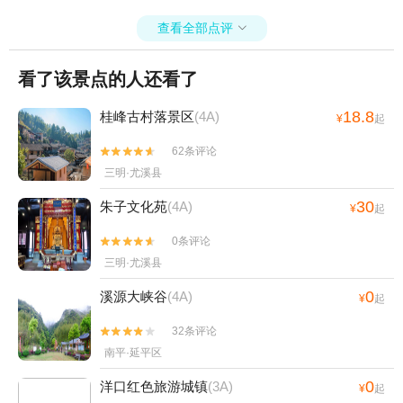
查看全部点评

看了该景点的人还看了
18.8
桂峰古村落景区
(4A)
¥
起
62条评论


三明·尤溪县
30
朱子文化苑
(4A)
¥
起
0条评论


三明·尤溪县
0
溪源大峡谷
(4A)
¥
起
32条评论


南平·延平区
0
洋口红色旅游城镇
(3A)
¥
起