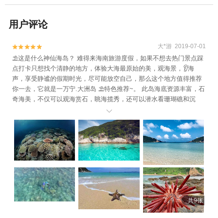
用户评论
大*游 2019-07-01


⛱️这是什么神仙海岛？ 难得来海南旅游度假，如果不想去热门景点踩
点打卡只想找个清静的地方，体验大海最原始的美，观海景，👂海
声，享受静谧的假期时光，尽可能放空自己，那么这个地方值得推荐
你一去，它就是一万宁.大洲岛 ⛱️特色推荐~。 此岛海底资源丰富，石
奇海美，不仅可以观海赏石，眺海揽秀，还可以潜水看珊瑚礁和沉
船。海岛周围海域海水清澈，一般水下可看5-10米深，很适合海水下

捕采。 ⛱️我们设备齐全，提供救生衣，潜水镜，潜水鞋，帐篷（可自
带可租）感兴趣的盆友可以微信542143027或联系～～[呲牙]1530****
939
共9张