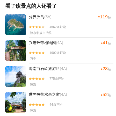
看了该景点的人还看了
119
分界洲岛
(5A)
¥
起
4662条评论


陵水黎族自治县
41
兴隆热带植物园
(4A)
¥
起
1902条评论


万宁
28
海南白石岭旅游区
(4A)
¥
起
775条评论


琼海
52
世界热带水果之窗
(4A)
¥
起
44条评论


琼海