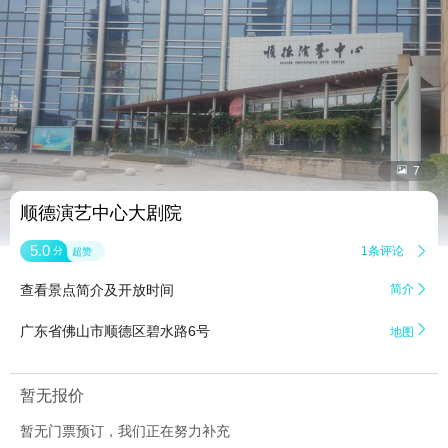


7
顺德演艺中心大剧院
5.0
1条评论

分
超赞
查看景点简介及开放时间
简介


广东省佛山市顺德区碧水路6号
地图
暂无报价
暂无门票预订，我们正在努力补充