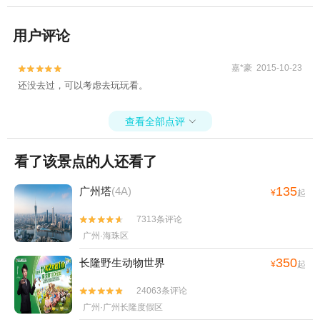
用户评论
嘉*豪 2015-10-23


还没去过，可以考虑去玩玩看。
查看全部点评

看了该景点的人还看了
135
广州塔
(4A)
¥
起
7313条评论


广州·海珠区
350
长隆野生动物世界
¥
起
24063条评论


广州·广州长隆度假区