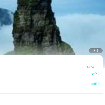

1
0条评论

简介


地图