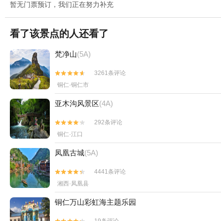
暂无门票预订，我们正在努力补充
看了该景点的人还看了
梵净山
(5A)
3261条评论


铜仁·铜仁市
亚木沟风景区
(4A)
292条评论


铜仁·江口
凤凰古城
(5A)
4441条评论


湘西·凤凰县
铜仁万山彩虹海主题乐园