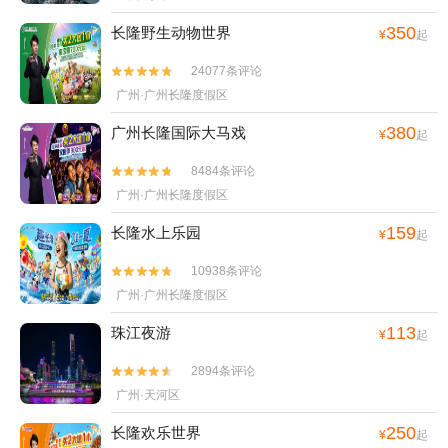
350
长隆野生动物世界
¥
起
24077条评论


广州·广州长隆度假区
380
广州长隆国际大马戏
¥
起
8484条评论


广州·广州长隆度假区
159
长隆水上乐园
¥
起
10938条评论


广州·广州长隆度假区
113
珠江夜游
¥
起
2894条评论


广州·天河区
250
长隆欢乐世界
¥
起