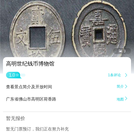


3
高明世纪钱币博物馆
1.0
1条评论

分
查看景点简介及开放时间
简介


广东省佛山市高明区荷香路
地图
暂无报价
暂无门票预订，我们正在努力补充