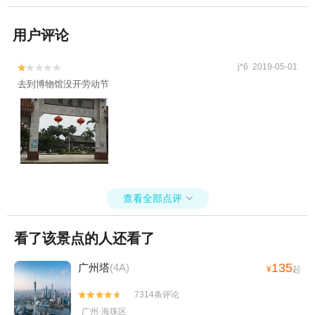
用户评论
j*6 2019-05-01


去到博物馆没开劳动节
查看全部点评

看了该景点的人还看了
135
广州塔
(4A)
¥
起
7314条评论


广州·海珠区