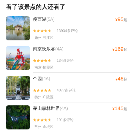
看了该景点的人还看了
95
瘦西湖
(5A)
¥
起
13934条评论


扬州·邗江区
169
南京欢乐谷
(4A)
¥
起
134条评论


南京·栖霞区
46
个园
(4A)
¥
起
4077条评论


扬州·广陵区
145
茅山森林世界
(4A)
¥
起
191条评论


常州·金坛区