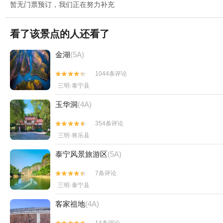
暂无门票预订，我们正在努力补充
看了该景点的人还看了
金湖
(5A)
1044条评论


三明·泰宁县
玉华洞
(4A)
354条评论


三明·将乐县
泰宁风景旅游区
(5A)
7条评论


三明·泰宁县
客家祖地
(4A)