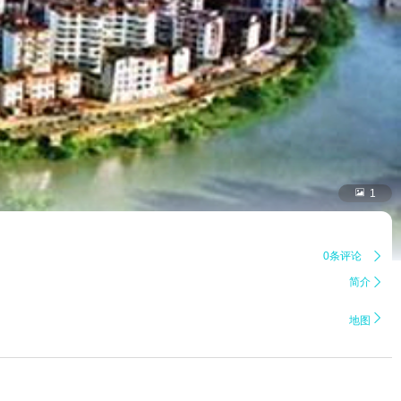

1
0条评论

简介


地图