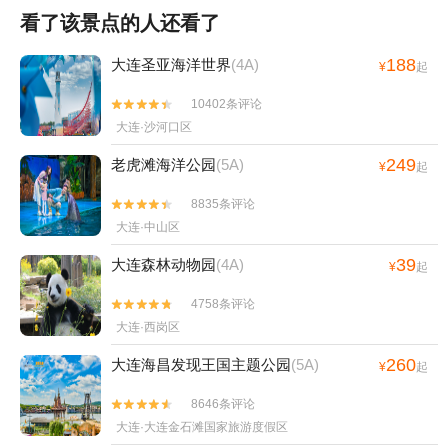
看了该景点的人还看了
188
大连圣亚海洋世界
(4A)
¥
起
10402条评论


大连·沙河口区
249
老虎滩海洋公园
(5A)
¥
起
8835条评论


大连·中山区
39
大连森林动物园
(4A)
¥
起
4758条评论


大连·西岗区
260
大连海昌发现王国主题公园
(5A)
¥
起
8646条评论


大连·大连金石滩国家旅游度假区