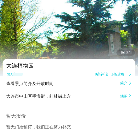


24
大连植物园
0条评论
1条攻略

暂无点评
查看景点简介及开放时间
简介


大连市中山区望海街，桂林街上方
地图
暂无报价
暂无门票预订，我们正在努力补充