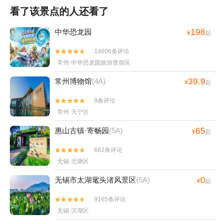
看了该景点的人还看了
198
中华恐龙园
¥
起
14606条评论


常州·中华恐龙园旅游度假区
39.9
常州博物馆
(4A)
¥
起
9条评论


常州·天宁区
65
惠山古镇·寄畅园
(5A)
¥
起
662条评论


无锡·北塘区
0
无锡市太湖鼋头渚风景区
(5A)
¥
起
9165条评论


无锡·滨湖区