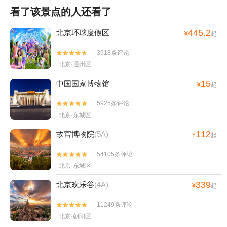
看了该景点的人还看了
445.2
北京环球度假区
¥
起
3918条评论


北京·通州区
15
中国国家博物馆
¥
起
5925条评论


北京·东城区
112
故宫博物院
(5A)
¥
起
54105条评论


北京·东城区
339
北京欢乐谷
(4A)
¥
起
11249条评论


北京·朝阳区