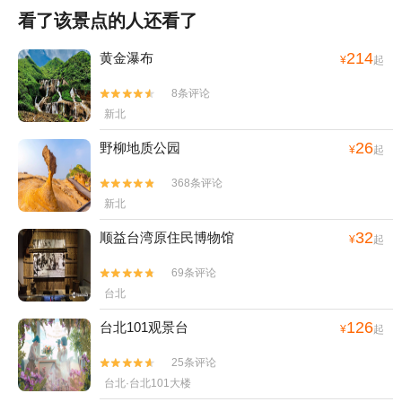
看了该景点的人还看了
214
黄金瀑布
¥
起
8条评论


新北
26
野柳地质公园
¥
起
368条评论


新北
32
顺益台湾原住民博物馆
¥
起
69条评论


台北
126
台北101观景台
¥
起
25条评论


台北·台北101大楼