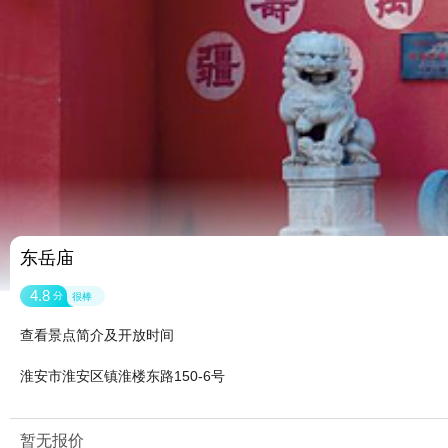
东岳庙
4.8
分
很棒
查看景点简介及开放时间
淮安市淮安区镇淮楼东路150-6号
暂无报价