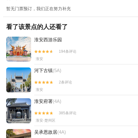
暂无门票预订，我们正在努力补充
看了该景点的人还看了
淮安西游乐园
194条评论


淮安
河下古镇
(5A)
2条评论


淮安
淮安府署
(4A)
385条评论


淮安·楚州区
吴承恩故居
(4A)