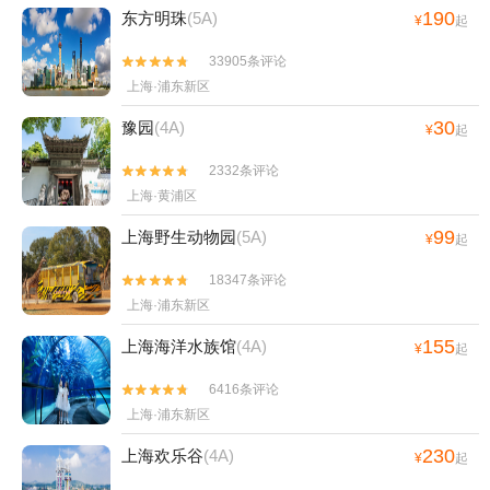
190
东方明珠
(5A)
¥
起
33905条评论


上海·浦东新区
30
豫园
(4A)
¥
起
2332条评论


上海·黄浦区
99
上海野生动物园
(5A)
¥
起
18347条评论


上海·浦东新区
155
上海海洋水族馆
(4A)
¥
起
6416条评论


上海·浦东新区
230
上海欢乐谷
(4A)
¥
起