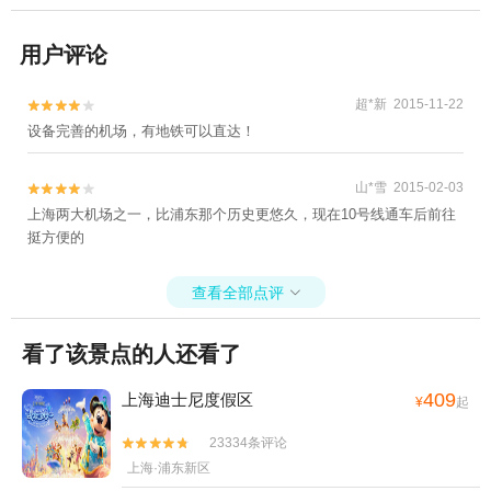
用户评论
超*新 2015-11-22


设备完善的机场，有地铁可以直达！
山*雪 2015-02-03


上海两大机场之一，比浦东那个历史更悠久，现在10号线通车后前往
挺方便的
查看全部点评

看了该景点的人还看了
409
上海迪士尼度假区
¥
起
23334条评论


上海·浦东新区