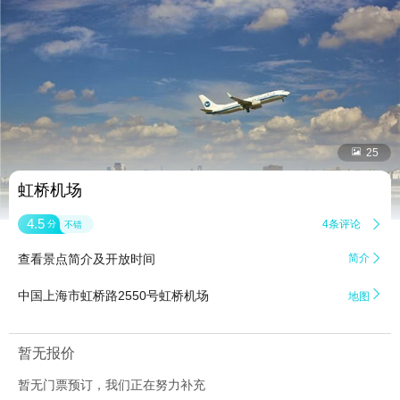


25
虹桥机场
4.5
4条评论

分
不错
查看景点简介及开放时间
简介


中国上海市虹桥路2550号虹桥机场
地图
暂无报价
暂无门票预订，我们正在努力补充