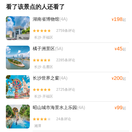
看了该景点的人还看了
198
湖南省博物馆
(4A)
¥
起
2759条评论


长沙·开福区
45
橘子洲景区
(5A)
¥
起
2285条评论


长沙·岳麓区
200
长沙世界之窗
(4A)
¥
起
2725条评论


长沙·开福区
99
昭山城市海景水上乐园
(4A)
¥
起
24条评论


湘潭