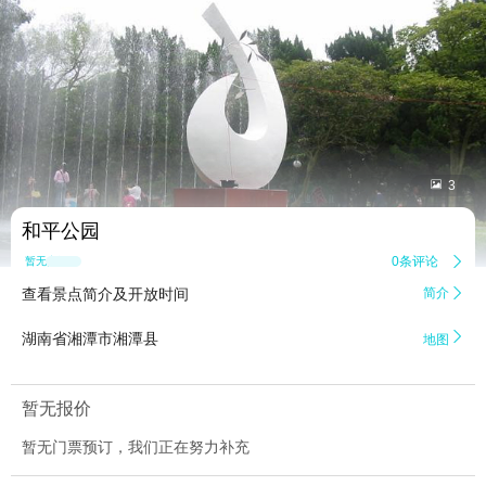


3
和平公园
0条评论

暂无点评
查看景点简介及开放时间
简介


湖南省湘潭市湘潭县
地图
暂无报价
暂无门票预订，我们正在努力补充