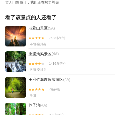
暂无门票预订，我们正在努力补充
看了该景点的人还看了
老君山景区
(5A)
7538条评论


洛阳·栾川县
重渡沟风景区
(4A)
1416条评论


洛阳·栾川县
王府竹海度假旅游区
(4A)
7条评论


洛阳
养子沟
(4A)