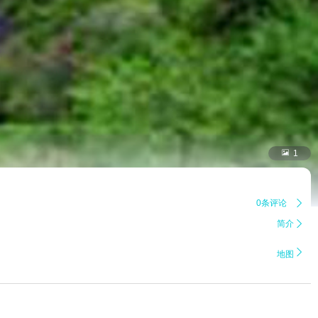

1
0条评论

简介


地图