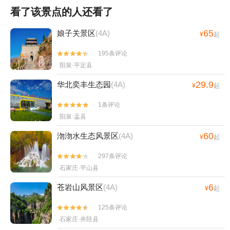
看了该景点的人还看了
65
娘子关景区
(4A)
¥
起
195条评论


阳泉·平定县
29.9
华北奕丰生态园
(4A)
¥
起
1条评论


阳泉·盂县
60
沕沕水生态风景区
(4A)
¥
起
297条评论


石家庄·平山县
6
苍岩山风景区
(4A)
¥
起
125条评论


石家庄·井陉县