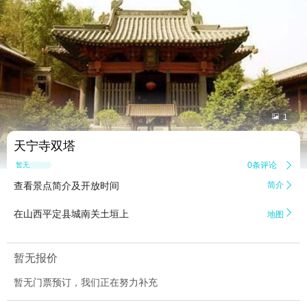


1
天宁寺双塔
0条评论

暂无点评
查看景点简介及开放时间
简介


在山西平定县城南关土垣上
地图
暂无报价
暂无门票预订，我们正在努力补充