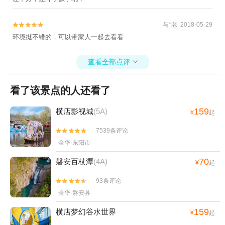
宫苑+东阳花园-已下线+义乌海洋世界+舞龙
峡景区+金华动物园+江南第一家+灵江源漂
与*老 2018-05-29


流+金华美地南山漂流+金华龙潭大峡谷+兰
环境挺不错的，可以带家人一起去看看
溪名果山庄+牛头山国家森林公园+寺平古村
落景区+大红岩景区+东阳中国木雕城+金华
查看全部点评

安地仙源谷漂流+武义欢乐山寨农庄+武义花
溪十八湾+义乌马溪+义乌国际商贸城+清明
上河图+永康森林公园+寿仙谷漂流+龙山景
看了该景点的人还看了
区+永康云溪村+九峰山风景区+横店梦幻谷
159
横店影视城
(5A)
水世界+九峰温泉+牛头山梦温泉+金华寺森
¥
起
林公园+中华舞龙故乡景区+方岩风景名胜区
7539条评论


+义乌拓展训练+花园游乐园+石鼓寮风景区
金华·东阳市
+永康动物乐园+金华市体育馆+金华湖度假
村+兰溪马坞村杨梅庄园+浦江游轮+义乌梅
70
磐安百杖潭
(4A)
¥
起
湖极爽水世界乐园+义乌幸福湖水库+璟园古
93条评论


民居博物馆+灵江源森林公园+灵江源景区
金华·磐安县
+东阳剧院+武义温泉萤石博物馆+永康龙川
文化园+浙江东阳市艺术紫檀博物馆+竹海滑
159
横店梦幻谷水世界
¥
起
道+横店圆明新园·夏苑+圆明新园（秋苑）