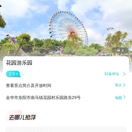


6
花园游乐园
2.9
32条评论

分
查看景点简介及开放时间
简介


金华市东阳市南马镇花园村乐园路东29号
地图