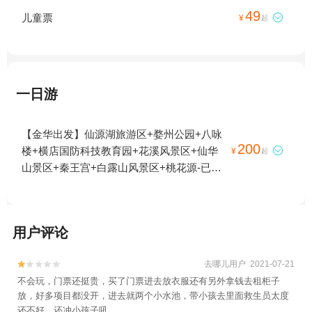
49
儿童票

¥
起
一日游
【金华出发】仙源湖旅游区+婺州公园+八咏
200
楼+横店国防科技教育园+花溪风景区+仙华

¥
起
山景区+秦王宫+白露山风景区+桃花源-已下
线+诸葛八卦村景区+横店圆明新园+十八涡
景区+延福寺+俞源太极星象村+横店影视城
+武义县博物馆+义乌博物馆+金华凤凰山公
用户评论
园+地下长河景区+郭洞古生态村+寿仙谷+义
乌国际商贸城+金华山+石鹅湖+磐安百杖潭
去哪儿用户 2021-07-21


+清水湾沁温泉+灵岩景区+华夏文化园+金华
不会玩，门票还挺贵，买了门票进去放衣服还有另外拿钱去租柜子
府城隍庙+神丽峡+金华人民广场+东阳卢宅
放，好多项目都没开，进去就两个小水池，带小孩去里面救生员太度
景区+郭洞祭祖+金华双龙风景旅游区+明清
还不好，还冲小孩子吼，