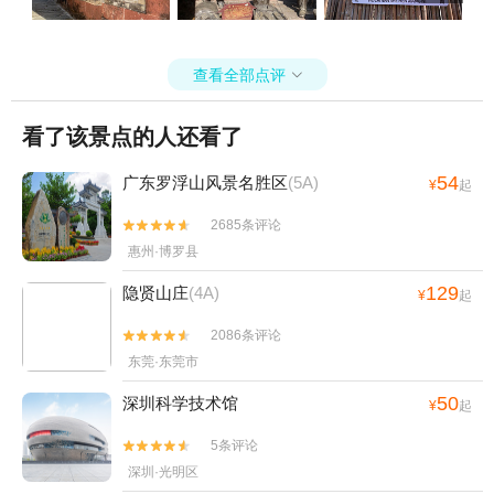
查看全部点评

看了该景点的人还看了
54
广东罗浮山风景名胜区
(5A)
¥
起
2685条评论


惠州·博罗县
129
隐贤山庄
(4A)
¥
起
2086条评论


东莞·东莞市
50
深圳科学技术馆
¥
起
5条评论


深圳·光明区