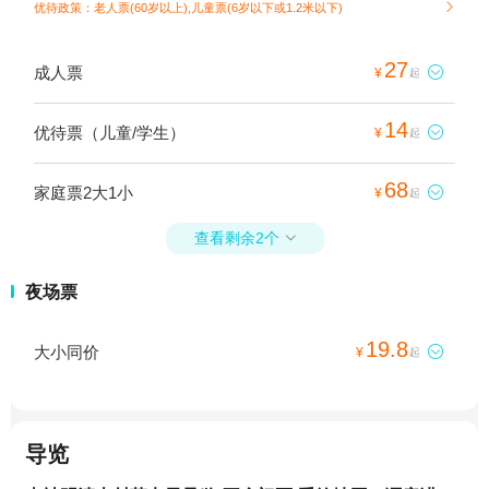
优待政策：老人票(60岁以上),儿童票(6岁以下或1.2米以下)

27
成人票

¥
起
14
优待票（儿童/学生）

¥
起
68
家庭票2大1小

¥
起
查看剩余2个

夜场票
19.8
大小同价

¥
起
导览