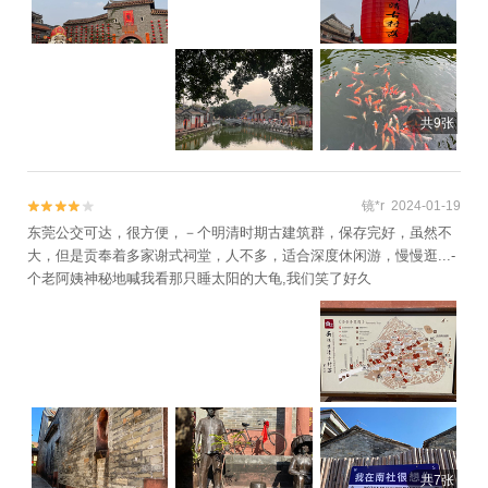
共9张
镜*r 2024-01-19


东莞公交可达，很方便，－个明清时期古建筑群，保存完好，虽然不
大，但是贡奉着多家谢式祠堂，人不多，适合深度休闲游，慢慢逛...-
个老阿姨神秘地喊我看那只睡太阳的大龟,我们笑了好久
共7张