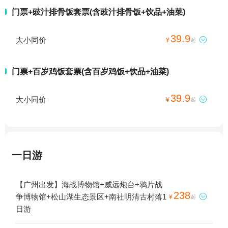
门票+豉汁排骨饭套票(含豉汁排骨饭+饮品+油菜)
39.9
大小同价

¥
起
门票+百岁鸡饭套票(含百岁鸡饭+饮品+油菜)
39.9
大小同价

¥
起
一日游
【广州出发】海战博物馆+威远炮台+鸦片战
238
争博物馆+松山湖生态景区+南社明清古村落1

¥
起
日游