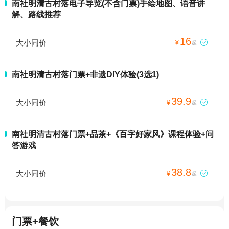
南社明清古村落电子导览(不含门票)手绘地图、语音讲
解、路线推荐
16
大小同价

¥
起
南社明清古村落门票+非遗DIY体验(3选1)
39.9
大小同价

¥
起
南社明清古村落门票+品茶+《百字好家风》课程体验+问
答游戏
38.8
大小同价

¥
起
门票+餐饮