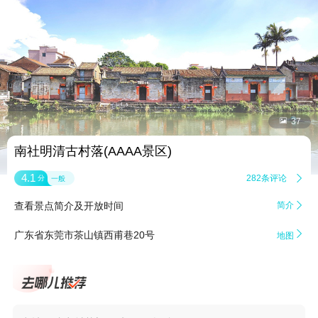


37
南社明清古村落(AAAA景区)
4.1
282条评论

分
一般
查看景点简介及开放时间
简介


广东省东莞市茶山镇西甫巷20号
地图