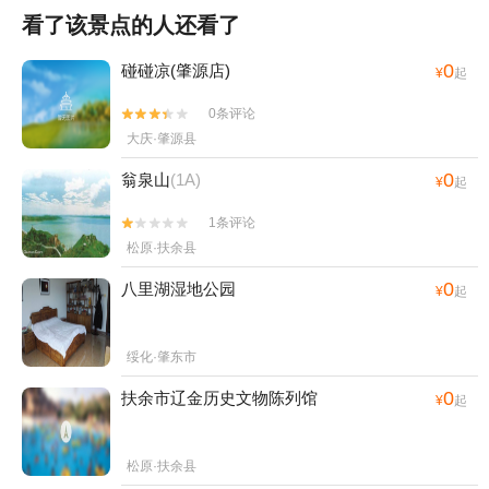
看了该景点的人还看了
0
碰碰凉(肇源店)
¥
起
0条评论


大庆·肇源县
0
翁泉山
(1A)
¥
起
1条评论


松原·扶余县
0
八里湖湿地公园
¥
起
绥化·肇东市
0
扶余市辽金历史文物陈列馆
¥
起
松原·扶余县