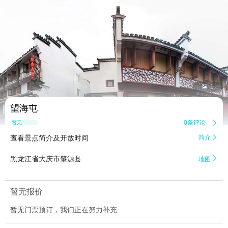


1
望海屯
0条评论

暂无点评
查看景点简介及开放时间
简介


黑龙江省大庆市肇源县
地图
暂无报价
暂无门票预订，我们正在努力补充