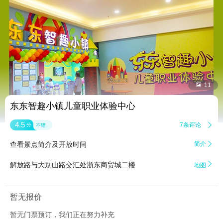


11
东东智趣小镇儿童职业体验中心
4.5
7条评论

分
不错
查看景点简介及开放时间
简介


解放路与大别山路交汇处浙东商贸城二楼
地图
暂无报价
暂无门票预订，我们正在努力补充