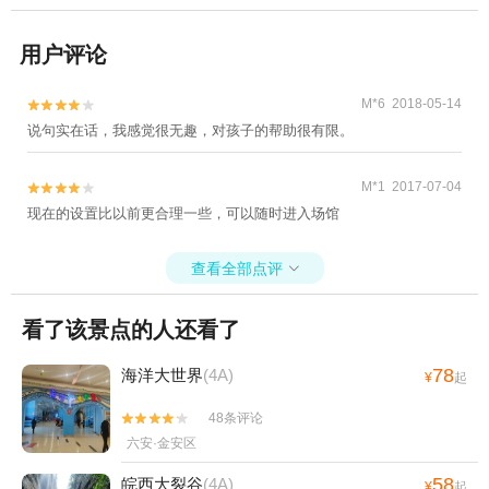
用户评论
M*6 2018-05-14


说句实在话，我感觉很无趣，对孩子的帮助很有限。
M*1 2017-07-04


现在的设置比以前更合理一些，可以随时进入场馆
查看全部点评

看了该景点的人还看了
78
海洋大世界
(4A)
¥
起
48条评论


六安·金安区
58
皖西大裂谷
(4A)
¥
起