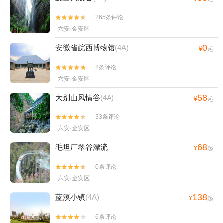
265条评论


六安·金安区
0
安徽省皖西博物馆
(4A)
¥
起
2条评论


六安·金安区
58
大别山风情谷
(4A)
¥
起
33条评论


六安·金安区
68
毛坦厂翠谷漂流
¥
起
0条评论


六安·金安区
138
蓝溪小镇
(4A)
¥
起
6条评论

