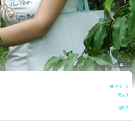

2
0条评论

简介


地图