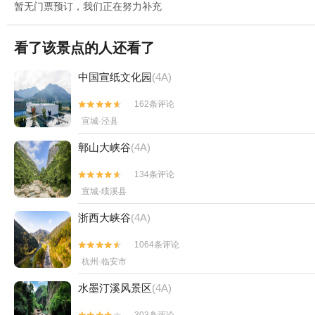
暂无门票预订，我们正在努力补充
看了该景点的人还看了
中国宣纸文化园
(4A)
162条评论


宣城·泾县
鄣山大峡谷
(4A)
134条评论


宣城·绩溪县
浙西大峡谷
(4A)
1064条评论


杭州·临安市
水墨汀溪风景区
(4A)