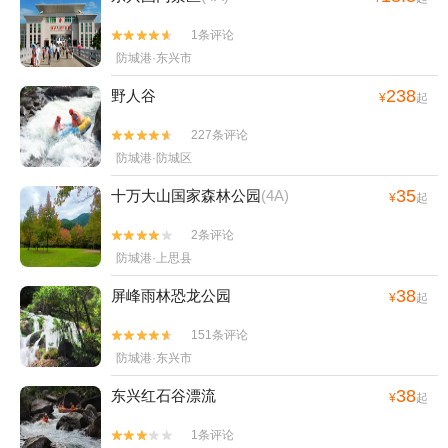
1条评论


防城港·东兴市
238
野人谷
¥
起
227条评论


防城港·防城区
35
十万大山国家森林公园
(4A)
¥
起
2条评论


防城港·上思县
38
屏峰雨林恐龙公园
¥
起
151条评论


防城港·东兴市
38
东兴红石谷漂流
¥
起
1条评论

