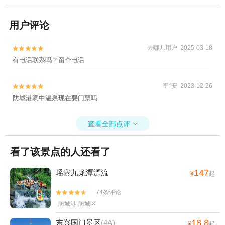
用户评论
去哪儿用户 2025-03-18


有电话联系吗？留个电话
平*安 2023-12-26


防城港洞中温泉现在要门票吗
查看全部点评

看了该景点的人还看了
147
瑶寨九龙潭漂流
¥
起
74条评论


防城港·防城区
18.8
东兴国门景区
(4A)
¥
起