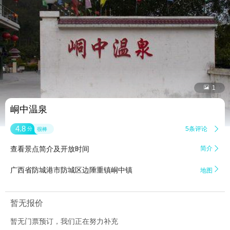


1
峒中温泉
4.8
5条评论

分
很棒
查看景点简介及开放时间
简介


广西省防城港市防城区边陲重镇峒中镇
地图
暂无报价
暂无门票预订，我们正在努力补充