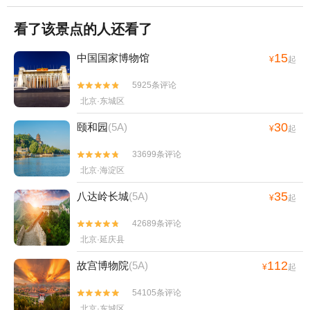
看了该景点的人还看了
15
中国国家博物馆
¥
起
5925条评论


北京·东城区
30
颐和园
(5A)
¥
起
33699条评论


北京·海淀区
35
八达岭长城
(5A)
¥
起
42689条评论


北京·延庆县
112
故宫博物院
(5A)
¥
起
54105条评论


北京·东城区