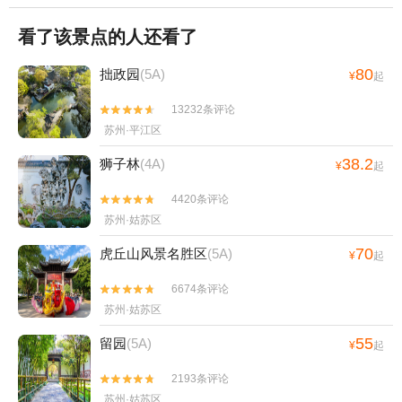
看了该景点的人还看了
80
拙政园
(5A)
¥
起
13232条评论


苏州·平江区
38.2
狮子林
(4A)
¥
起
4420条评论


苏州·姑苏区
70
虎丘山风景名胜区
(5A)
¥
起
6674条评论


苏州·姑苏区
55
留园
(5A)
¥
起
2193条评论


苏州·姑苏区