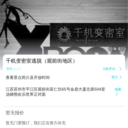


5
千机变密室逃脱（观前街地区）
0条评论

暂无点评
查看景点简介及开放时间
简介

江苏苏州市平江区观前街富仁坊65号金鼎大厦北座504室
地图
汤姆熊欢乐世界正对面

暂无报价
暂无门票预订，我们正在努力补充