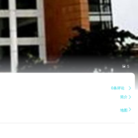

5
0条评论

简介


地图