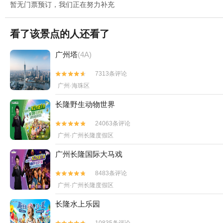
暂无门票预订，我们正在努力补充
看了该景点的人还看了
广州塔
(4A)
7313条评论


广州·海珠区
长隆野生动物世界
24063条评论


广州·广州长隆度假区
广州长隆国际大马戏
8483条评论


广州·广州长隆度假区
长隆水上乐园