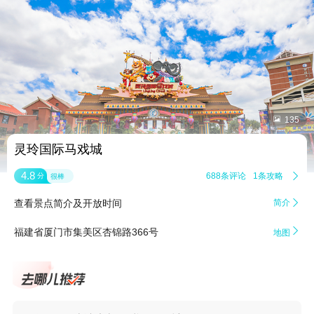


135
灵玲国际马戏城
4.8
688条评论
1条攻略

分
很棒
查看景点简介及开放时间
简介


福建省厦门市集美区杏锦路366号
地图