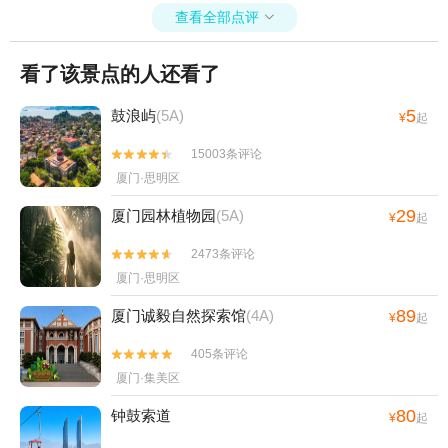
查看全部点评

看了该景点的人还看了
5
鼓浪屿
(5A)
¥
起
15003条评论


厦门·思明区
29
厦门园林植物园
(5A)
¥
起
2473条评论


厦门·思明区
89
厦门诚毅自然探索馆
(4A)
¥
起
405条评论


厦门·集美区
80
钟鼓索道
¥
起