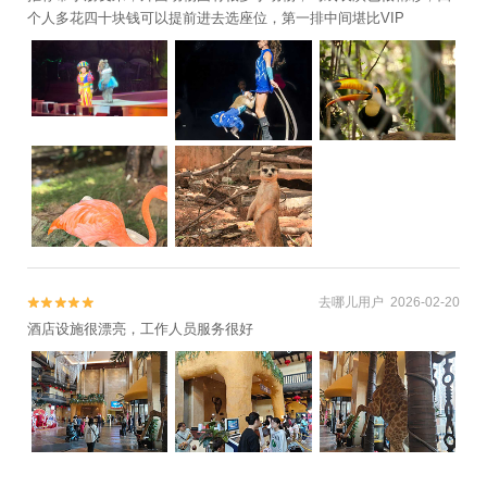
个人多花四十块钱可以提前进去选座位，第一排中间堪比VIP
去哪儿用户 2026-02-20


酒店设施很漂亮，工作人员服务很好