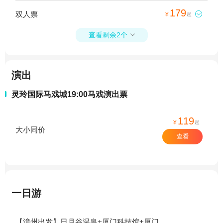
179
双人票

¥
起
查看剩余2个

演出
灵玲国际马戏城19:00马戏演出票
119
¥
起
大小同价
查看
一日游
【漳州出发】日月谷温泉+厦门科技馆+厦门