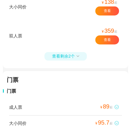
138
¥
起
大小同价
查看
359
¥
起
双人票
查看
查看剩余2个

门票
门票
89
成人票

¥
起
95.7
大小同价

¥
起