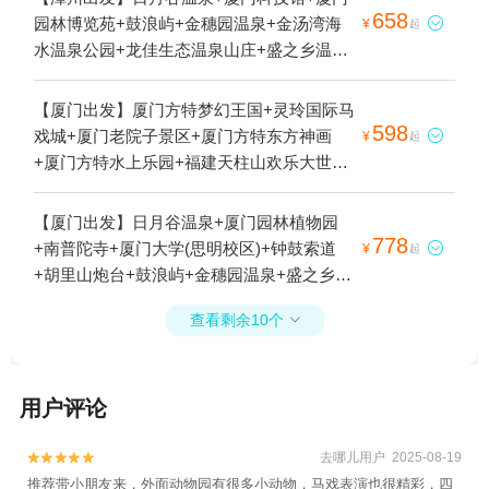
658
园林博览苑+鼓浪屿+金穗园温泉+金汤湾海

¥
起
水温泉公园+龙佳生态温泉山庄+盛之乡温泉
渡假村+鹭江夜游+椰风寨+厦门方特梦幻王
国+帷幕开啦红地毯蜡像艺术馆+十里蓝山
【厦门出发】厦门方特梦幻王国+灵玲国际马
+天子温泉+灵玲国际马戏城+半月山温泉+贝
598
戏城+厦门老院子景区+厦门方特东方神画

¥
起
壳梦幻世界+福州3D错觉艺术馆+志闽户外运
+厦门方特水上乐园+福建天柱山欢乐大世界
动中心+汤里温泉+厦门老院子景区+诚毅科
+厦门灵玲动物王国1日游
技探索中心+佰翔圆山花泉(温泉)+角美多棱
【厦门出发】日月谷温泉+厦门园林植物园
温泉+厦门方特东方神画+鼓浪屿故宫文物馆
778
+南普陀寺+厦门大学(思明校区)+钟鼓索道

¥
起
+厦门方特旅游度假区+巧克力王国+福州欧
+胡里山炮台+鼓浪屿+金穗园温泉+盛之乡温
乐堡海洋世界+厦门中非世野野生动物+罗约
泉渡假村+曾厝垵+灵玲国际马戏城+漳州龙
海滨温泉+美季温泉+泉州欧乐堡水上世界
查看剩余10个

佳游乐园+半月山温泉+中山路步行街+汤里
+泉州欧乐堡海洋王国乐园+厦门灵玲动物王
温泉+云上厦门观光厅+银丰温泉度假村+环
国+椰风寨海洋科普乐园+鼓浪屿当代艺术中
岛路海滩+沙坡尾+福建天柱山欢乐大世界
心KCCA+建发山外山温泉公园+橘若·西街(综
用户评论
+美季温泉1日游
合创意空间店)+泉州7FUN天台复合空间木偶
戏1日游
去哪儿用户 2025-08-19


推荐带小朋友来，外面动物园有很多小动物，马戏表演也很精彩，四