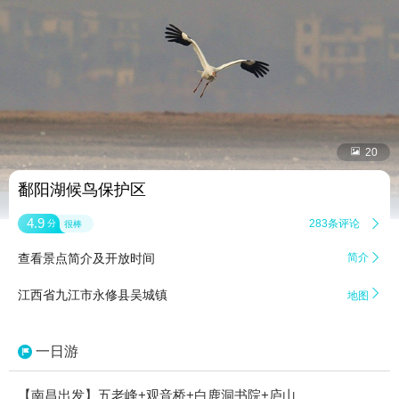


20
鄱阳湖候鸟保护区
4.9
283条评论

分
很棒
查看景点简介及开放时间
简介


江西省九江市永修县吴城镇
地图
一日游
【南昌出发】五老峰+观音桥+白鹿洞书院+庐山