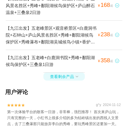
168
风景名胜区+秀峰+鄱阳湖候鸟保护区+庐山醉石

¥
起
温泉+三叠泉2日游
【九江出发】五老峰景区+观音桥景区+白鹿洞书
238
院+石钟山+庐山风景名胜区+秀峰+鄱阳湖候鸟

¥
起
保护区+秀峰瀑布+鄱阳湖吴城候鸟小镇+香炉峰
+秀峰索道+庐山宋美龄别墅1日游
【九江出发】五老峰+白鹿洞书院+秀峰+鄱阳湖
358

¥
起
候鸟保护区+三叠泉1日游
查看剩余产品

用户评论
g*y 2024-11-12


第一次体验平台的散客一日游，非常棒，强烈推荐！ 首次来庐山玩，
只有完整的一天，小红书上很多介绍的多为牯岭镇出发的西线人文景
点，去了三叠瀑那只能放弃李白的秀峰，要玩秀峰景区还要加一天。