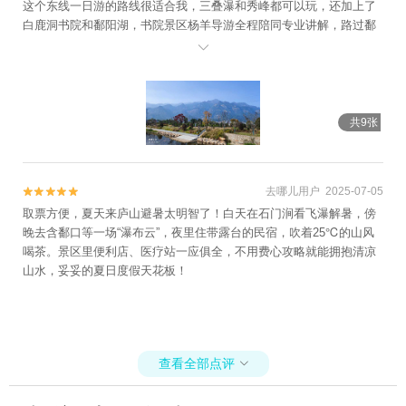
这个东线一日游的路线很适合我，三叠瀑和秀峰都可以玩，还加上了
白鹿洞书院和鄱阳湖，书院景区杨羊导游全程陪同专业讲解，路过鄱
阳湖我们还在秋季枯水期鄱阳湖大草原留了念。 跟团游不用考虑各个

景点之间的交通问题，导游都会安排好每个景区的游玩时间，不浪费
也不赶，到点了上车，认准自己的大巴就行了。 最后总结，一直以来
喜欢自由行的我，对于这个价格含门票索道和交通简直就是性价比无
敌了！
共9张
去哪儿用户 2025-07-05


取票方便，夏天来庐山避暑太明智了！白天在石门涧看飞瀑解暑，傍
晚去含鄱口等一场“瀑布云”，夜里住带露台的民宿，吹着25℃的山风
喝茶。景区里便利店、医疗站一应俱全，不用费心攻略就能拥抱清凉
山水，妥妥的夏日度假天花板！