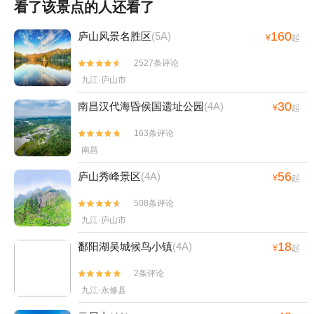
查看全部点评

看了该景点的人还看了
160
庐山风景名胜区
(5A)
¥
起
2527条评论


九江·庐山市
30
南昌汉代海昏侯国遗址公园
(4A)
¥
起
163条评论


南昌
56
庐山秀峰景区
(4A)
¥
起
508条评论


九江·庐山市
18
鄱阳湖吴城候鸟小镇
(4A)
¥
起