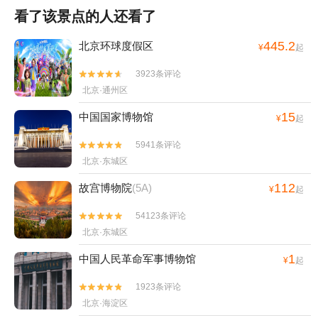
看了该景点的人还看了
445.2
北京环球度假区
¥
起
3923条评论


北京·通州区
15
中国国家博物馆
¥
起
5941条评论


北京·东城区
112
故宫博物院
(5A)
¥
起
54123条评论


北京·东城区
1
中国人民革命军事博物馆
¥
起
1923条评论


北京·海淀区