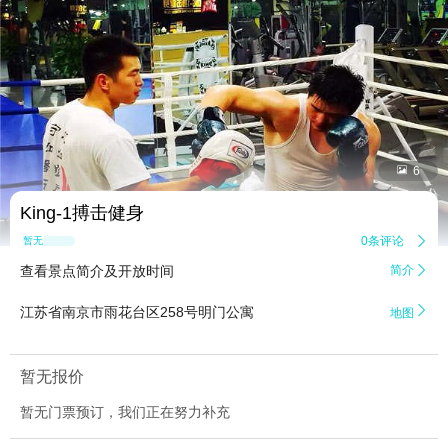


6
King-1搏击健身
0条评论

暂无点评
查看景点简介及开放时间
简介


江苏省南京市雨花台区258号明门公寓
地图
暂无报价
暂无门票预订，我们正在努力补充