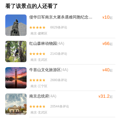
看了该景点的人还看了
10
侵华日军南京大屠杀遇难同胞纪念馆
(4A)
¥
起
6629条评论


南京·建邺区
66
红山森林动物园
(4A)
¥
起
2143条评论


南京·玄武区
40
牛首山文化旅游区
(4A)
¥
起
2680条评论


南京·江宁区
31.2
南京总统府
(4A)
¥
起
20544条评论


南京·玄武区