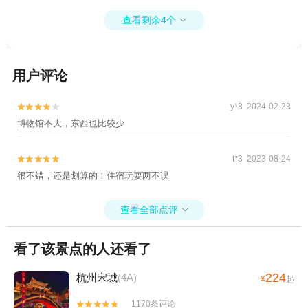
湖+大明山景区+瑶琳仙境+临安城遗址+杭州
园+观潮胜地公园+毛泽东观潮诗碑亭+乌镇
动物园+浙西大峡谷+大奇山国家森林公园
查看剩余4个

+嘉兴子城+南浔古桥+嘉善水乡风情旅游+南
+清河坊街+浙江大学+花港观鱼公园+断桥残
浔文园+灵隐飞来峰景区+乌镇西栅景区+安
雪+三潭印月+花港观鱼+南屏晚钟+柳浪闻莺
吉Hello Kitty乐园+南浔古镇+杭州圆通禅寺
+灵隐飞来峰景区+塘栖古镇+天子地山野乐
用户评论
+嘉善拳王休闲农庄+西溪3D奇幻艺术馆+杭
园+杭州鼓楼+良渚古城遗址公园+京杭大运
州博物馆+乌镇东栅景区+嘉兴植物园+西溪
河杭州景区+《西湖之夜》演出+九溪十八涧
国家湿地公园+嘉善大云+萧山钱江观潮城
y*8 2024-02-23


+西溪3D奇幻艺术馆+天目山月亮湾漂流+杭
+海宁潮+西溪黑根蜡像馆+嘉兴清池温泉+西
博物馆不大，东西也比较少
州博物馆+西湖音乐喷泉+太子湾公园+西湖
溪草堂+嘉兴南北湖嘉蔓基基地+TT野战真人
天地+西溪国家湿地公园+大明山万松岭滑雪
CS(西溪店)+球幕体验馆+嘉兴喜洋洋儿童乐
t*3 2023-08-24


场+七里扬帆+杭州花圃+浙西三峡+杭州体育
园+西溪湿地印象摇橹船+西溪庄园+南浔金
很不错，还是划算的！住宿玩耍两不误
馆+浙西大草原+杭州酒家+杭州剧院+钱王祠
海湾游泳馆+猎鹰CS野战（西溪湿地）+乌镇
+西溪草堂+临安碧雪湖山庄+临安碧雪湖真
华庄生态园+西塘本地玩乐+乌镇一日游+西
查看全部点评

人CS基地+临安圆正宾馆笋宴自助餐+临安大
溪天堂商业街+灵隐寺+乌村+南浔古镇冰雪
明山大自然农家乐+天目山野味馆+天目山上
世界+新西塘越里+中国邮政(乌镇邮局)+嘉兴
看了该景点的人还看了
海之家+杭州大剧院+西溪湿地印象摇橹船
欢乐世界+杭州宋城+嘉兴海底世界+西溪湿
+龙井茶室+西溪庄园+瑶琳国家森林公园+猎
地洪园+西溪湿地高庄+杭州西溪喜来登度假
224
杭州宋城
(4A)
¥
起
鹰CS野战（西溪湿地）+临安水源水上乐园
大酒店+西塘一日游+西塘花巷+西溪空中揽
+杭州图书馆+西湖文化广场+纳米租车（杭
胜氦气球+西栅露天电影+乌镇南栅+南浔辑
1170条评论

