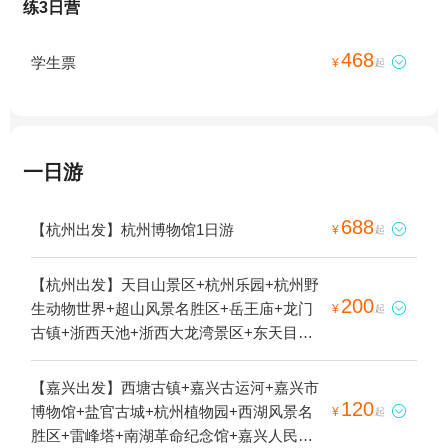
练3日营
468
学生票

¥
起
一日游
688
【杭州出发】杭州博物馆1日游

¥
起
【杭州出发】天目山景区+杭州乐园+杭州野
200
生动物世界+超山风景名胜区+岳王庙+龙门

¥
起
古镇+浙西天池+浙西大龙湾景区+东天目山
景区+胡雪岩故居+山沟沟景区+富春桃源风
景区+安吉天目山漂流+钱王陵+杭州植物园
【嘉兴出发】西塘古镇+嘉兴古运河+嘉兴市
+西湖风景名胜区+雷峰塔+杭州长乔极地海
120
博物馆+盐官古城+杭州植物园+西湖风景名

¥
起
洋公园+浙西运河+垂云通天河+太湖源+青山
胜区+雷峰塔+南湖革命纪念馆+嘉兴人民公