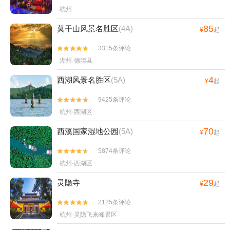
州）+西湖游船+临安火星兔+大奇山疯狂森
里湖丝馆+阿丽拉乌镇+乌镇民宿+乌镇望津
杭州
林主题乐园+西溪天堂商业街+天目山大树王
里精品酒店+乌镇乌村酒店+乌镇水市客舍
85
莫干山风景名胜区
(4A)
¥
起
景区+花港公园+西湖天下景+杭州湘湖游船
+cheer leap n fly游乐+民当景区+盐官芳草地
+灵隐寺+宝石山造像+临安天目花海+三潭印
房车营地+海宁盐官旅游度假区+乌镇国际汽
3315条评论


月花港观鱼码头+杭州宋城+西溪湿地洪园
车露营地+飞来峰+乌镇游船+南浔古镇游船
湖州·德清县
+杭州樱花园+杭州宝寿山景区+西溪湿地高
+西栅夜游+乌镇互联网国际会展中心+濮院
4
西湖风景名胜区
(5A)
庄+杭州西溪喜来登度假大酒店+杭州兰里景
¥
起
时尚古镇+乌镇有戏FUN-已下线+嘉兴画院
区+杭州X秀+西溪空中揽胜氦气球+杭州长乔
+灵隐飞来峰-凉亭+西溪城市文化公园+嘉兴
9425条评论


吉泡泡乐园+良渚博物院+青芝坞+浙江省人
美术馆+星零界(南浔古镇）+盐官潮乐之城
杭州·西湖区
民大会堂+浙江大学之江校区+西溪森林温泉
+嘉兴开元森泊度假乐园+观潮城+飞来峰造
度假村+杭州西湖博物馆(总馆)+杭州孔庙+杭
70
西溪国家湿地公园
(5A)
像+西溪湿地董湾+南浔古镇白金水上营地
¥
起
州西溪海狮主题乐园+严州古城景区+杭州长
+嘉兴开元森泊幻想岛+嘉兴开元森泊水乐园1
5874条评论


乔亲子乐园+杭州乐活岛+西湖外事游船
日游
杭州·西湖区
+OMG心跳乐园+浙江美术馆+三渡鹿营户外
营地+浙江省科技馆+飞来峰+大奇山魔幻乐
29
灵隐寺
¥
起
园+良渚古城遗址水利系统老虎岭遗址+西溪
2125条评论
艺得美术馆+杭州灵山景区+灵隐飞来峰-凉亭


杭州·灵隐飞来峰景区
+西湖龙井茶+雷峰塔藕香居+西溪城市文化
公园+浙江西湖美术馆+西湖龙井山园+临安