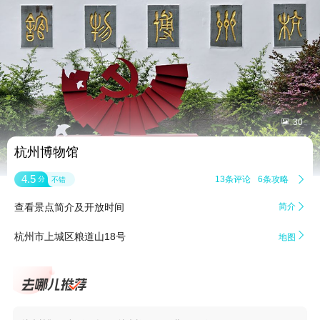


30
杭州博物馆
4.5
13条评论
6条攻略

分
不错
查看景点简介及开放时间
简介


杭州市上城区粮道山18号
地图