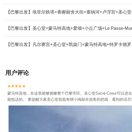
【巴黎出发】埃菲尔铁塔+香榭丽舍大街+塞纳河+卢浮宫+圣心堂+凯旋门
【巴黎出发】圣心堂+蒙马特高地+爱墙+小丘广场+Le Passe-Murai
【巴黎出发】凡尔赛宫+圣心堂+凯旋门+蒙马特高地+特罗卡德罗
用户评论


蒙马特高地，在这里能够俯瞰整个巴黎市区。圣心堂Sacré-Coeur
能抵达的。 要提醒大家圣心堂前面有绑小绳敲诈游客的把戏，看到的话尽