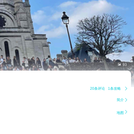

93
20条评论
1条攻略

简介


地图