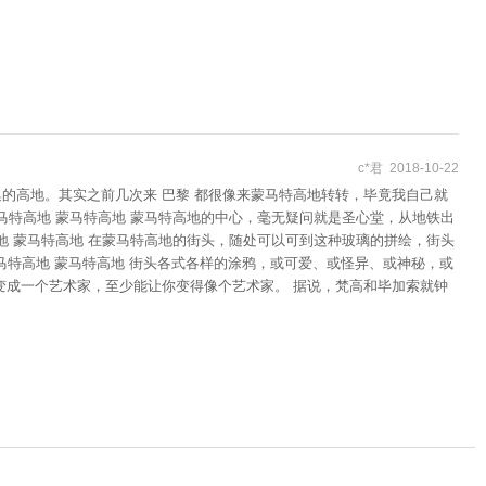
c*君 2018-10-22
聚集的高地。其实之前几次来 巴黎 都很像来蒙马特高地转转，毕竟我自己就
马特高地 蒙马特高地 蒙马特高地的中心，毫无疑问就是圣心堂，从地铁出
地 蒙马特高地 在蒙马特高地的街头，随处可以可到这种玻璃的拼绘，街头
马特高地 蒙马特高地 街头各式各样的涂鸦，或可爱、或怪异、或神秘，或
你变成一个艺术家，至少能让你变得像个艺术家。 据说，梵高和毕加索就钟