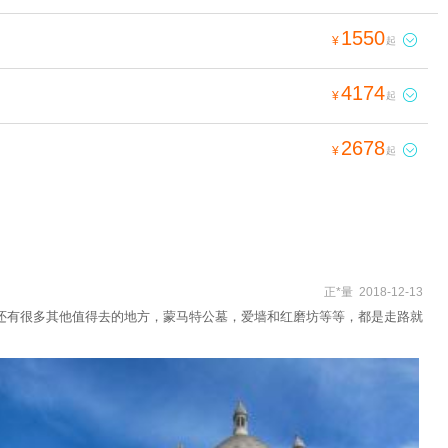
1550

¥
起
4174

¥
起
2678

¥
起
正*量 2018-12-13
附近还有很多其他值得去的地方，蒙马特公墓，爱墙和红磨坊等等，都是走路就