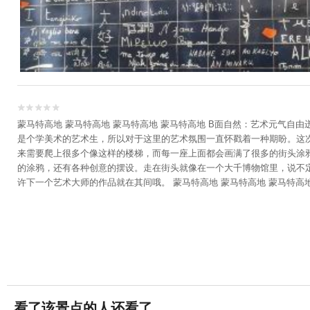


蒙马特高地 蒙马特高地 蒙马特高地 蒙马特高地 B面自然：艺术元气自
是个学美术的艺术生，所以对于这里的艺术氛围一直怀戳着一种期盼。这次
来需要爬上很多个像这样的楼梯，而每一座上面都会画满了很多的街头涂鸦
的涂鸦，还有各种创意的摆设。走在街头就像在一个大千博物馆里，说不定哪
许下一个艺术大师的作品就在其间哦。 蒙马特高地 蒙马特高地 蒙马特高
情于此地，在这里品咖啡，挥洒灵感，创作画作。
看了该景点的人还看了