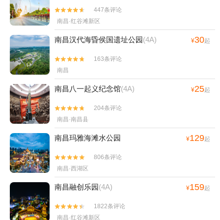
447条评论


南昌·红谷滩新区
30
南昌汉代海昏侯国遗址公园
(4A)
¥
起
163条评论


南昌
25
南昌八一起义纪念馆
(4A)
¥
起
204条评论


南昌·南昌县
129
南昌玛雅海滩水公园
¥
起
806条评论


南昌·西湖区
159
南昌融创乐园
(4A)
¥
起
1822条评论


南昌·红谷滩新区