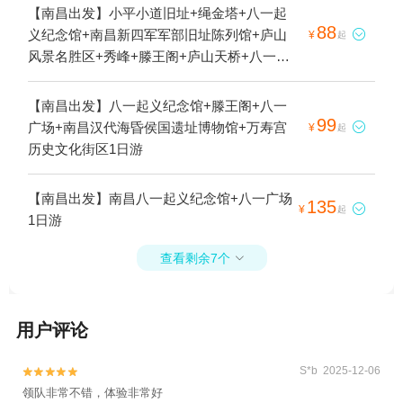
【南昌出发】小平小道旧址+绳金塔+八一起
88
义纪念馆+南昌新四军军部旧址陈列馆+庐山

¥
起
风景名胜区+秀峰+滕王阁+庐山天桥+八一广
场+滕王阁游轮+三叠泉+南昌汉代海昏侯国
遗址公园+《寻梦滕王阁》实景演出+南昌汉
【南昌出发】八一起义纪念馆+滕王阁+八一
代海昏侯国遗址博物馆1日游
99
广场+南昌汉代海昏侯国遗址博物馆+万寿宫

¥
起
历史文化街区1日游
【南昌出发】南昌八一起义纪念馆+八一广场
135

¥
起
1日游
查看剩余7个

用户评论
S*b 2025-12-06


领队非常不错，体验非常好