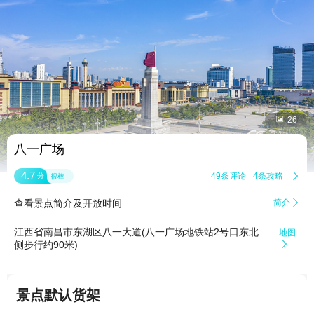


26
八一广场
4.7
49条评论
4条攻略

分
很棒
查看景点简介及开放时间
简介

江西省南昌市东湖区八一大道(八一广场地铁站2号口东北
地图
侧步行约90米)

景点默认货架