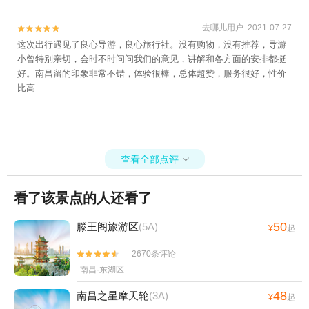
去哪儿用户 2021-07-27


这次出行遇见了良心导游，良心旅行社。没有购物，没有推荐，导游
小曾特别亲切，会时不时问问我们的意见，讲解和各方面的安排都挺
好。南昌留的印象非常不错，体验很棒，总体超赞，服务很好，性价
比高
查看全部点评

看了该景点的人还看了
50
滕王阁旅游区
(5A)
¥
起
2670条评论


南昌·东湖区
48
南昌之星摩天轮
(3A)
¥
起