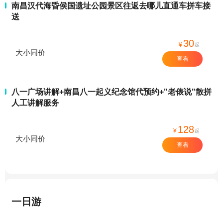
南昌汉代海昏侯国遗址公园景区往返去哪儿直通车拼车接
送
30
¥
起
大小同价
查看
八一广场讲解+南昌八一起义纪念馆代预约+"老俵说"散拼
人工讲解服务
128
¥
起
大小同价
查看
一日游