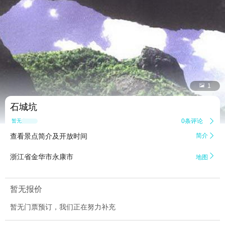


1
石城坑
0条评论

暂无点评
查看景点简介及开放时间
简介


浙江省金华市永康市
地图
暂无报价
暂无门票预订，我们正在努力补充