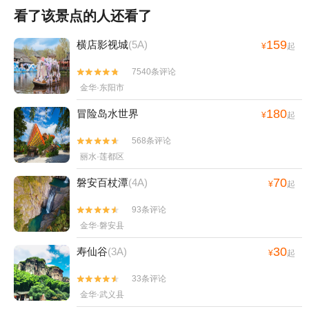
看了该景点的人还看了
159
横店影视城
(5A)
¥
起
7540条评论


金华·东阳市
180
冒险岛水世界
¥
起
568条评论


丽水·莲都区
70
磐安百杖潭
(4A)
¥
起
93条评论


金华·磐安县
30
寿仙谷
(3A)
¥
起
33条评论


金华·武义县