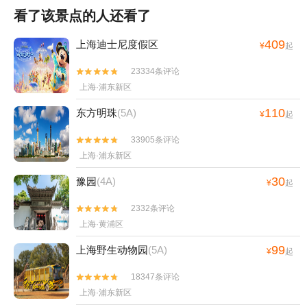
看了该景点的人还看了
409
上海迪士尼度假区
¥
起
23334条评论


上海·浦东新区
110
东方明珠
(5A)
¥
起
33905条评论


上海·浦东新区
30
豫园
(4A)
¥
起
2332条评论


上海·黄浦区
99
上海野生动物园
(5A)
¥
起
18347条评论


上海·浦东新区