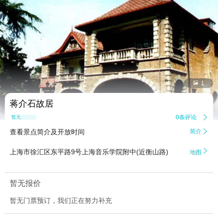


1
蒋介石故居
0条评论

暂无点评
查看景点简介及开放时间
简介


上海市徐汇区东平路9号上海音乐学院附中(近衡山路)
地图
暂无报价
暂无门票预订，我们正在努力补充