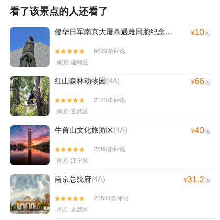
看了该景点的人还看了
10
侵华日军南京大屠杀遇难同胞纪念馆
(4A)
¥
起
6629条评论


南京·建邺区
66
红山森林动物园
(4A)
¥
起
2143条评论


南京·玄武区
40
牛首山文化旅游区
(4A)
¥
起
2680条评论


南京·江宁区
31.2
南京总统府
(4A)
¥
起
20544条评论


南京·玄武区