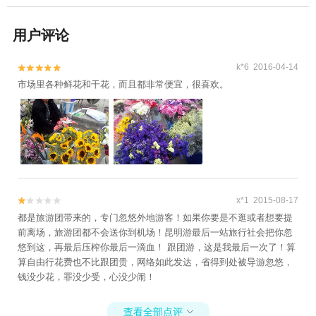
用户评论
k*6 2016-04-14


市场里各种鲜花和干花，而且都非常便宜，很喜欢。
x*1 2015-08-17


都是旅游团带来的，专门忽悠外地游客！如果你要是不逛或者想要提
前离场，旅游团都不会送你到机场！昆明游最后一站旅行社会把你忽
悠到这，再最后压榨你最后一滴血！ 跟团游，这是我最后一次了！算
算自由行花费也不比跟团贵，网络如此发达，省得到处被导游忽悠，
钱没少花，罪没少受，心没少闹！
查看全部点评
