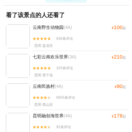
看了该景点的人还看了
100
云南野生动物园
(4A)
¥
起
630条评论


昆明·盘龙区
210
七彩云南欢乐世界
(3A)
¥
起
325条评论


昆明·晋宁县
90
云南民族村
(4A)
¥
起
6655条评论


昆明·西山区
178
昆明融创海世界
(4A)
¥
起
92条评论

