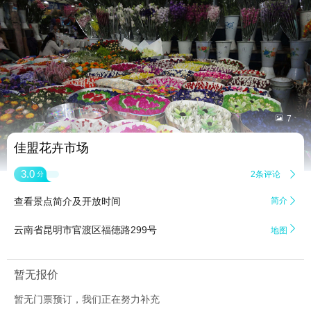


7
佳盟花卉市场
3.0
2条评论

分
查看景点简介及开放时间
简介


云南省昆明市官渡区福德路299号
地图
暂无报价
暂无门票预订，我们正在努力补充