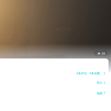

28
4条评论
4条攻略

简介


地图