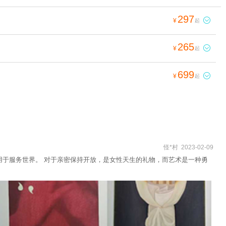
297

¥
起
265

¥
起
699

¥
起
怪*村 2023-02-09
考应用于服务世界。 对于亲密保持开放，是女性天生的礼物，而艺术是一种勇