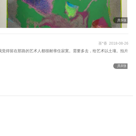
共9张
茶*香 2018-08-26
觉得留在那路的艺术人都很耐🉐️住寂寞。需要多去，给艺术以土壤。拍片
共8张
409
¥
起