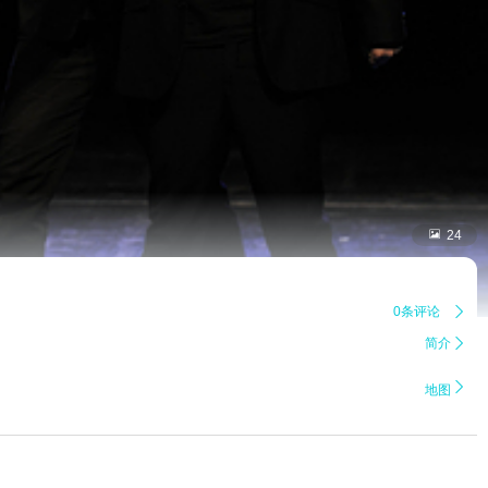

24
0条评论

简介


地图