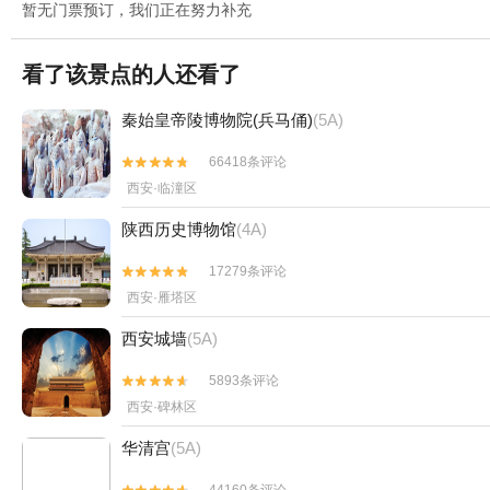
暂无门票预订，我们正在努力补充
看了该景点的人还看了
秦始皇帝陵博物院(兵马俑)
(5A)
66418条评论


西安·临潼区
陕西历史博物馆
(4A)
17279条评论


西安·雁塔区
西安城墙
(5A)
5893条评论


西安·碑林区
华清宫
(5A)