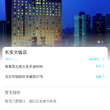


1
长安大饭店
0条评论

暂无点评
查看景点简介及开放时间
简介


北京市朝阳区华威里27号
地图
暂无报价
暂无门票预订，我们正在努力补充