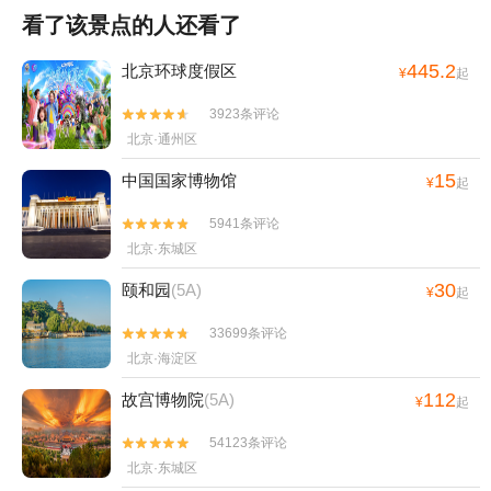
看了该景点的人还看了
445.2
北京环球度假区
¥
起
3923条评论


北京·通州区
15
中国国家博物馆
¥
起
5941条评论


北京·东城区
30
颐和园
(5A)
¥
起
33699条评论


北京·海淀区
112
故宫博物院
(5A)
¥
起
54123条评论


北京·东城区